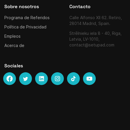
Sobre nosotros
Contacto
Programa de Referidos
Calle Alfonso XII 62. Retiro,
28014 Madrid, Spain.
Política de Privacidad
Strēlnieku iela 8 - 40, Riga,
Empleos
Latvia, LV-1010,
contact@setupad.com
Acerca de
Sociales