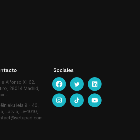
ntacto
Sociales
le Alfonso XII 62.
tiro, 28014 Madrid,
ain.
ēlnieku iela 8 - 40,
ga, Latvia, LV-1010,
ntact@setupad.com