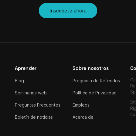
Inscribete ahora
Aprender
Sobre nosotros
Co
Cal
Blog
Programa de Referidos
Re
Sp
Seminarios web
Política de Privacidad
Str
Preguntas Frecuentes
Empleos
Ri
co
Boletín de noticias
Acerca de