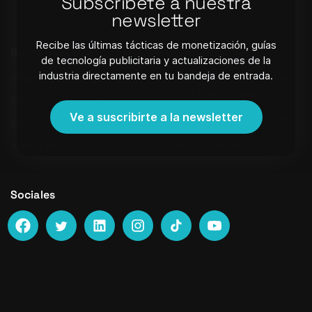
Subscríbete a nuestra
Boletín de noticias
newsletter
Recibe las últimas tácticas de monetización, guías
Sobre nosotros
Contacto
de tecnología publicitaria y actualizaciones de la
industria directamente en tu bandeja de entrada.
Programa de Referidos
Calle Alfonso XII 62. Retiro,
28014 Madrid, Spain.
Política de Privacidad
Ve a suscribirte a la newsletter
Strēlnieku iela 8 - 40, Riga,
Empleos
Latvia, LV-1010,
contact@setupad.com
Acerca de
Sociales