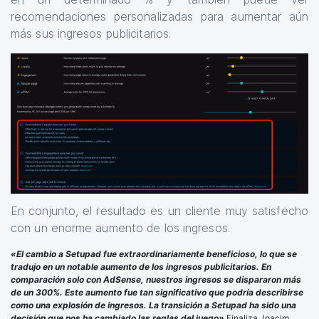
recomendaciones personalizadas para aumentar aún
más sus ingresos publicitarios.
En conjunto, el resultado es un cliente muy satisfecho
con un enorme aumento de los ingresos.
«El cambio a Setupad fue extraordinariamente beneficioso, lo que se
tradujo en un notable aumento de los ingresos publicitarios. En
comparación solo con AdSense, nuestros ingresos se dispararon más
de un 300%. Este aumento fue tan significativo que podría describirse
como una explosión de ingresos. La transición a Setupad ha sido una
decisión que nos ha cambiado las reglas del juego»
Finaliza Joacim,