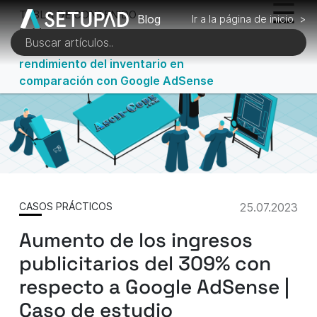
TABLA DE CONTENIDO
Blog
Ir a la página de inicio >
2 of 4
El reto: Proporcionar un mayor
rendimiento del inventario en
comparación con Google AdSense
CASOS PRÁCTICOS
25.07.2023
Aumento de los ingresos
publicitarios del 309% con
respecto a Google AdSense |
Caso de estudio