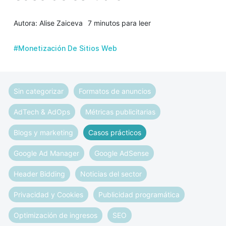
Autora: Alise Zaiceva
7 minutos para leer
#Monetización De Sitios Web
Sin categorizar
Formatos de anuncios
AdTech & AdOps
Métricas publicitarias
Blogs y marketing
Casos prácticos
Google Ad Manager
Google AdSense
Header Bidding
Noticias del sector
Privacidad y Cookies
Publicidad programática
Optimización de ingresos
SEO