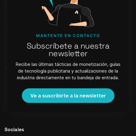
Productos
Aprender
Setupad Self-Serve
Blog
CMP
Seminarios web
MANTENTE EN CONTACTO
Plugin de WordPress
Preguntas Frecuentes
Subscríbete a nuestra
Boletín de noticias
newsletter
Recibe las últimas tácticas de monetización, guías
Sobre nosotros
Contacto
de tecnología publicitaria y actualizaciones de la
industria directamente en tu bandeja de entrada.
Programa de Referidos
Calle Alfonso XII 62. Retiro,
28014 Madrid, Spain.
Política de Privacidad
Ve a suscribirte a la newsletter
Strēlnieku iela 8 - 40, Riga,
Empleos
Latvia, LV-1010,
contact@setupad.com
Acerca de
Sociales